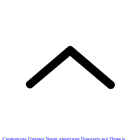
Сковороды
Горшки
Чаши азиатские
Показать все
Печи и