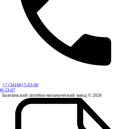
+7 (34166) 5-03-06
00-33-07
Балезинский литейно-механический завод © 2026