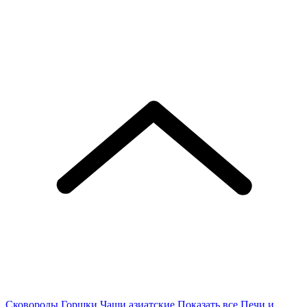
Сковороды
Горшки
Чаши азиатские
Показать все
Печи и