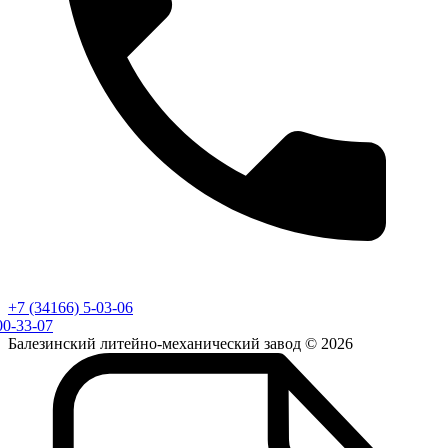
+7 (34166) 5-03-06
00-33-07
Балезинский литейно-механический завод © 2026