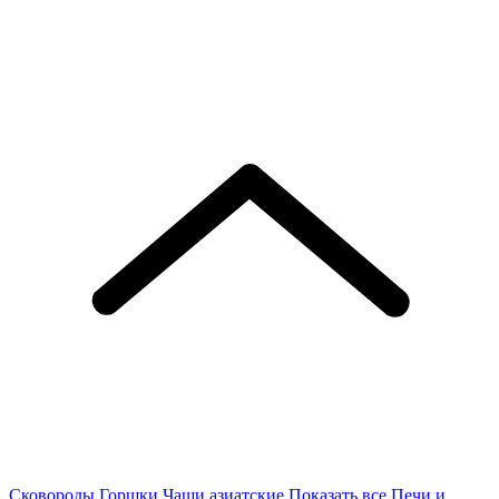
Сковороды
Горшки
Чаши азиатские
Показать все
Печи и