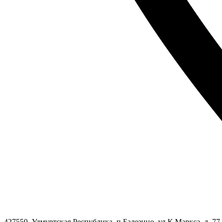
427550, Удмуртская Республика, п.Балезино, ул.К.Маркса, д. 77