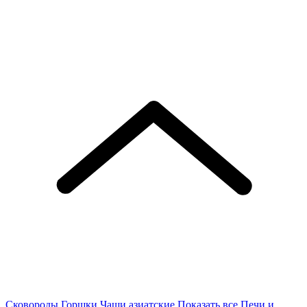
Сковороды
Горшки
Чаши азиатские
Показать все
Печи и