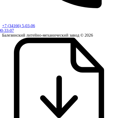
+7 (34166) 5-03-06
00-33-07
Балезинский литейно-механический завод © 2026