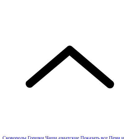
Сковороды
Горшки
Чаши азиатские
Показать все
Печи и