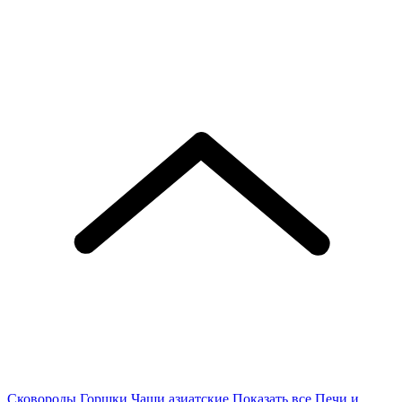
Сковороды
Горшки
Чаши азиатские
Показать все
Печи и