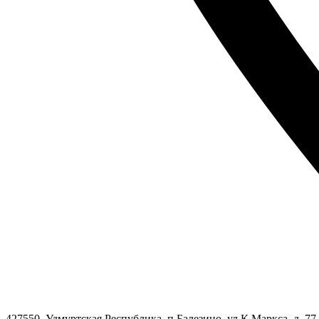
427550, Удмуртская Республика, п.Балезино, ул.К.Маркса, д. 77